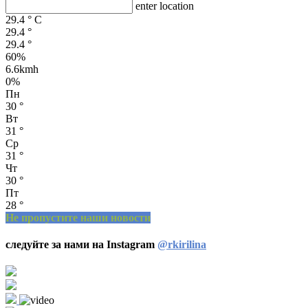
enter location
29.4
°
C
29.4
°
29.4
°
60%
6.6kmh
0%
Пн
30
°
Вт
31
°
Ср
31
°
Чт
30
°
Пт
28
°
Не пропустите наши новости
следуйте за нами на Instagram
@rkirilina