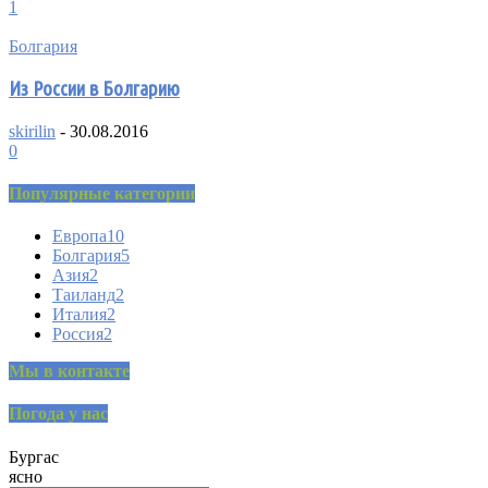
1
Болгария
Из России в Болгарию
skirilin
-
30.08.2016
0
Популярные категории
Европа
10
Болгария
5
Азия
2
Таиланд
2
Италия
2
Россия
2
Мы в контакте
Погода у нас
Бургас
ясно