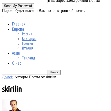
Ваш адрес электронной почты
Пароль будет выслан Вам по электронной почте.
Главная
Европа
Россия
Болгария
Греция
Италия
Азия
Таиланд
О нас
Домой
Авторы
Посты от skirilin
skirilin