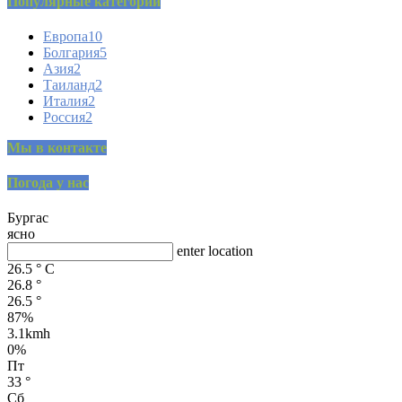
Популярные категории
Европа
10
Болгария
5
Азия
2
Таиланд
2
Италия
2
Россия
2
Мы в контакте
Погода у нас
Бургас
ясно
enter location
26.5
°
C
26.8
°
26.5
°
87%
3.1kmh
0%
Пт
33
°
Сб