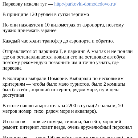
Парковку искали тут —
http://parkovki-domodedovo.ru/
В принципе 120 рублей в сутки терпимо
Но они находятся в 10 километрах от аэропорта, поэтому
нужно приезжать заранее.
Каждый час ходит трансфер до аэропорта и обратно.
Отправляется от паркинга Г, в паркинг А мы так и не поняли
где он останавливается, ловили его на остановке автобуса,
поэтому рекомендую позвонить им и точно узнать, где
парковка
В Болгарии выбрали Поморие. Выбирали по нескольким
критериям — чтобы было мало туристов, было 2 комнаты,
был бассейн, хороший интернет, рядом море, ну и цена
доступная
В итоге нашли апарт-отель за 2200 в сутки(2 спальни, 50
метров номер, тихо, рядом море и аквапарк).
Из плюсов — новые номера, тишина, бассейн, хороший
ремонт, интернет ловит везде, очень дружелюбный персонал
Из минусов — залог 150 евро(их возвращают по выезду), нет