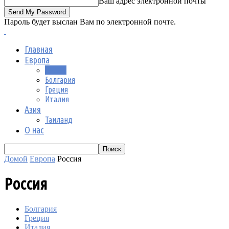
Ваш адрес электронной почты
Пароль будет выслан Вам по электронной почте.
Главная
Европа
Россия
Болгария
Греция
Италия
Азия
Таиланд
О нас
Домой
Европа
Россия
Россия
Болгария
Греция
Италия