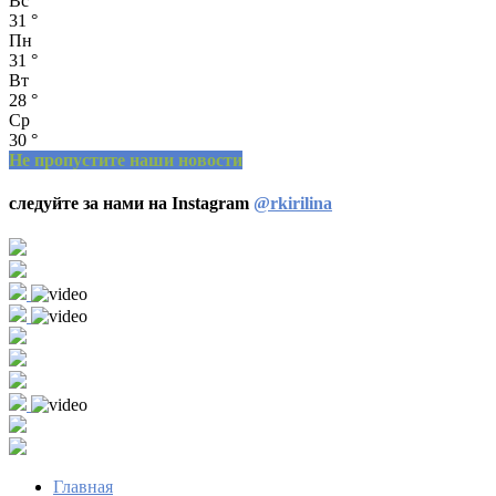
Вс
31
°
Пн
31
°
Вт
28
°
Ср
30
°
Не пропустите наши новости
следуйте за нами на Instagram
@rkirilina
Главная