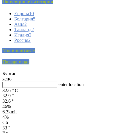
Популярные категории
Европа
10
Болгария
5
Азия
2
Таиланд
2
Италия
2
Россия
2
Мы в контакте
Погода у нас
Бургас
ясно
enter location
32.6
°
C
32.9
°
32.6
°
46%
6.3kmh
4%
Сб
33
°