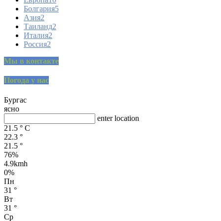
Болгария
5
Азия
2
Таиланд
2
Италия
2
Россия
2
Мы в контакте
Погода у нас
Бургас
ясно
enter location
21.5
°
C
22.3
°
21.5
°
76%
4.9kmh
0%
Пн
31
°
Вт
31
°
Ср