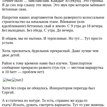
Точнее было … бам-бам-бам. Каждые 50 секунд. Это стройка.
Я до сих пор слышу эти звуки. Это звук при котором забивают
бетонные сваи.
Напротив наших апартаментов было развернуто колоссальное
строительство на начальном этапе. Вбивание (или
вдалбливание) бетонных свай в землю. С 9 утра до 18 вечера.
Без выходных. Без обеда. С утра. До вечера.
В общем, мы не нытики. И терпеливые. Но тут… Тут просто
устали.
Хотя, признаться, будильник прекрасный. Даже лучше чем
двое детей.
Район к тому времени нами был изучен. Транспортное
сообщение прекрасно развито (тук-тук — местная маршрутка
и 10 батт — проблем нет)
Хотя без спора не обошлось. Инициатором переезда был
Сергей.
А я статична по натуре. То есть, страшно же куда-то
ехать!
Искать, думать, смотреть варианты.
Тут то уже живешь.