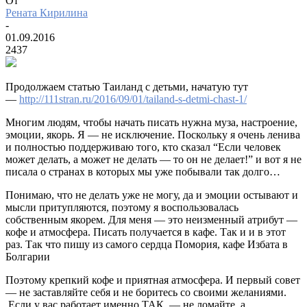
От
Рената Кирилина
-
01.09.2016
2437
Продолжаем статью Таиланд с детьми, начатую тут
—
http://111stran.ru/2016/09/01/tailand-s-detmi-chast-1/
Многим людям, чтобы начать писать нужна муза, настроение,
эмоции, якорь. Я — не исключение. Поскольку я очень ленива
и полностью поддерживаю того, кто сказал “Если человек
может делать, а может не делать — то он не делает!” и вот я не
писала о странах в которых мы уже побывали так долго…
Понимаю, что не делать уже не могу, да и эмоции остывают и
мысли притупляются, поэтому я воспользовалась
собственным якорем. Для меня — это неизменный атрибут —
кофе и атмосфера. Писать получается в кафе. Так и и в этот
раз. Так что пишу из самого сердца Помория, кафе Избата в
Болгарии
Поэтому крепкий кофе и приятная атмосфера. И первый совет
— не заставляйте себя и не боритесь со своими желаниями.
Если у вас работает именно ТАК — не ломайте, а