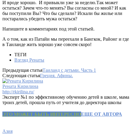
И вроде хорошо. И привыкли уже за неделю.
Так может
остаться? Зачем что-то менять?
Вы согласны со мной?
И как
бы поступили Вы? Что бы сделали?
Искали бы жилье или
постарались убедить мужа остаться?
Напишите в комментариях под этой статьей.
А о том, как из Патайи мы переехали в Бангкок, Районг и где
в Таиланде жить хорошо уже совсем скоро!
ТЕГИ
Взгляд Ренаты
Предыдущая статья
Таиланд с детьми. Часть 1
Следующая статья
Греция. Афины.
Рената Кирилина
http://rkirilina.ru/
Эксперт №1 по эффективному обучению детей в школе, мама
троих детей, прошла путь от учителя до директора школы
ЭТО МОЖЕТ БЫТЬ ИНТЕРЕСНО
ЕЩЕ ОТ АВТОРА
Азия